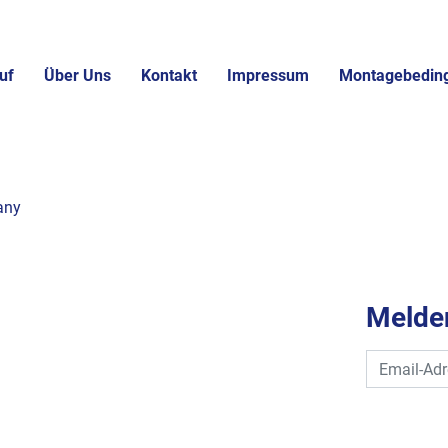
uf
Über Uns
Kontakt
Impressum
Montagebedin
any
Melden