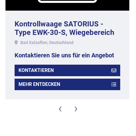
Kontrollwaage SATORIUS -
Type EWK-30-S, Wiegebereich
bis ca. 1 kg.
Bad Salzuflen, Deutschland
Kontaktieren Sie uns für ein Angebot
KONTAKTIEREN
MEHR ENTDECKEN
‹
›