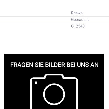
Rhewa
Gebraucht
G12540