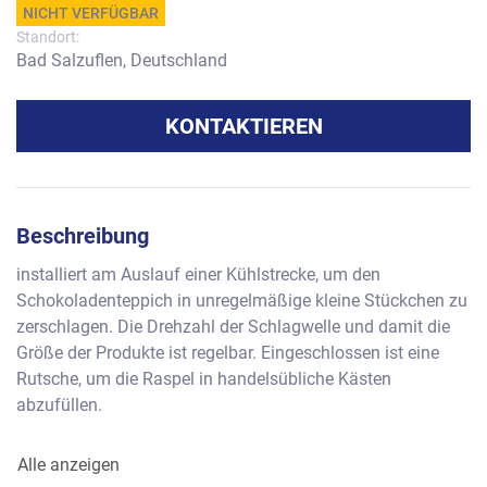
NICHT VERFÜGBAR
Standort:
Bad Salzuflen, Deutschland
KONTAKTIEREN
Beschreibung
installiert am Auslauf einer Kühlstrecke, um den 
Schokoladenteppich in unregelmäßige kleine Stückchen zu 
zerschlagen. Die Drehzahl der Schlagwelle und damit die 
Größe der Produkte ist regelbar. Eingeschlossen ist eine 
Rutsche, um die Raspel in handelsübliche Kästen 
abzufüllen.
Danach folgt 1 Rollenband circa 300 mm Arbeitsbreite für 
Alle anzeigen
den Abtransport der gefüllten Kartons.