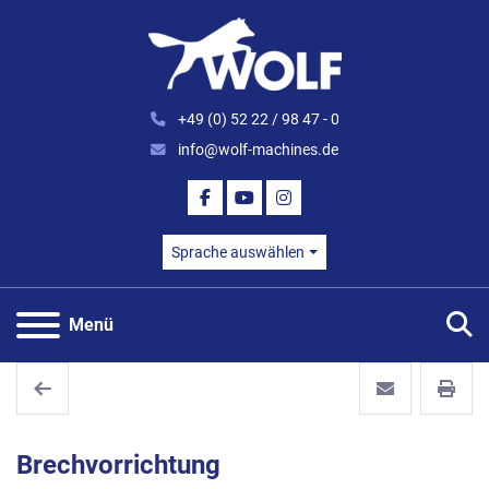
+49 (0) 52 22 / 98 47 - 0
info@wolf-machines.de
FACEBOOK
YOUTUBE
INSTAGRAM
Sprache auswählen
S
Menü
Brechvorrichtung