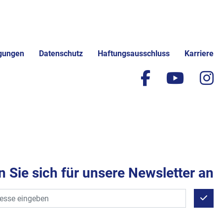
gungen
Datenschutz
Haftungsausschluss
Karriere
facebook
yout
i
 Sie sich für unsere Newsletter an