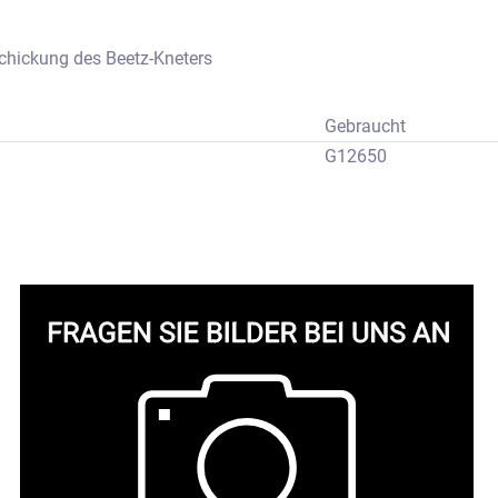
chickung des Beetz-Kneters
Gebraucht
G12650