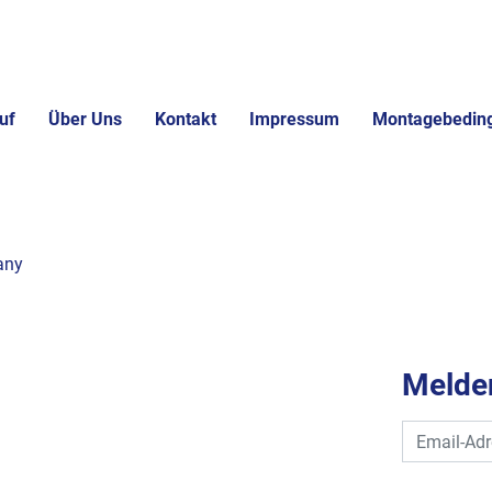
uf
Über Uns
Kontakt
Impressum
Montagebedin
any
Melden