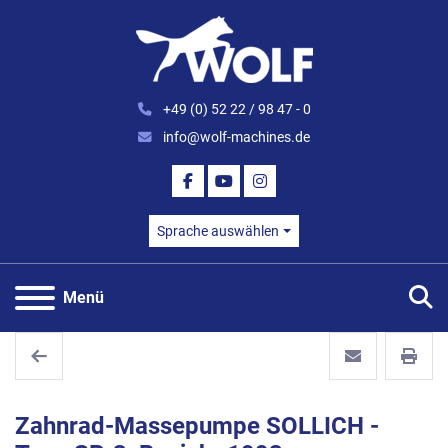
+49 (0) 52 22 / 98 47 - 0
info@wolf-machines.de
FACEBOOK
YOUTUBE
INSTAGRAM
Sprache auswählen
S
Menü
Zahnrad-Massepumpe SOLLICH -