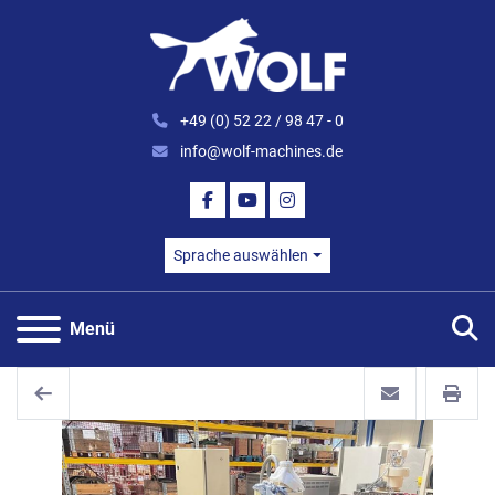
+49 (0) 52 22 / 98 47 - 0
info@wolf-machines.de
FACEBOOK
YOUTUBE
INSTAGRAM
Sprache auswählen
S
Menü