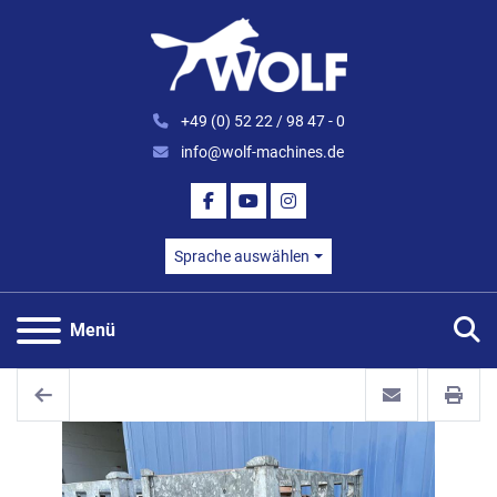
+49 (0) 52 22 / 98 47 - 0
info@wolf-machines.de
FACEBOOK
YOUTUBE
INSTAGRAM
Sprache auswählen
S
Menü