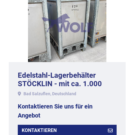
Edelstahl-Lagerbehälter
STÖCKLIN - mit ca. 1.000
Liter Inhalt, Werkstoff 1.4301.
Bad Salzuflen, Deutschland
Kontaktieren Sie uns für ein
Angebot
KONTAKTIEREN