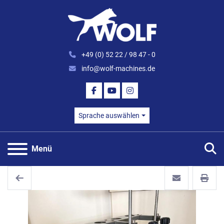
+49 (0) 52 22 / 98 47 - 0
info@wolf-machines.de
FACEBOOK
YOUTUBE
INSTAGRAM
Sprache auswählen
S
Menü