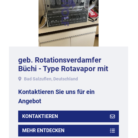
geb. Rotationsverdamfer
Büchi - Type Rotavapor mit
Wasserbad 810.
Bad Salzuflen, Deutschland
Kontaktieren Sie uns für ein
Angebot
KONTAKTIEREN
MEHR ENTDECKEN