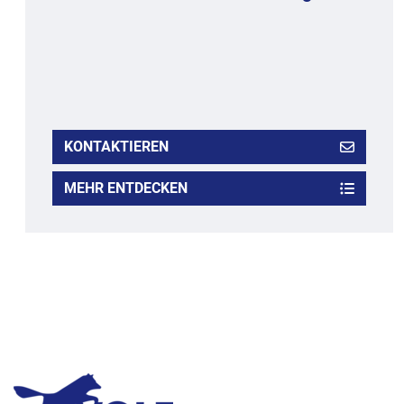
Der Behälter in Normalstahlausführung ist
doppelwandig zur Beheizung mit Warmwasser
ausgelegt. Da...
Kontaktieren Sie uns für ein Angebot
KONTAKTIEREN
MEHR ENTDECKEN