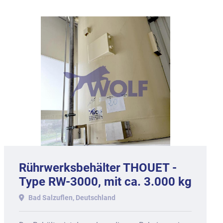
Rührwerksbehälter THOUET -
Type RW-250 mit ca. 250 kg
Inhalt, Baujahr 1985.
Bad Salzuflen, Deutschland