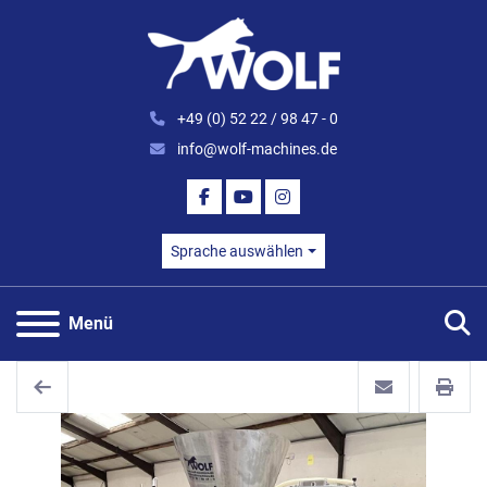
+49 (0) 52 22 / 98 47 - 0
info@wolf-machines.de
FACEBOOK
YOUTUBE
INSTAGRAM
Sprache auswählen
S
Menü