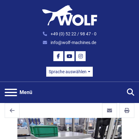
+49 (0) 52 22 / 98 47 - 0
info@wolf-machines.de
FACEBOOK
YOUTUBE
INSTAGRAM
Sprache auswählen
S
Menü