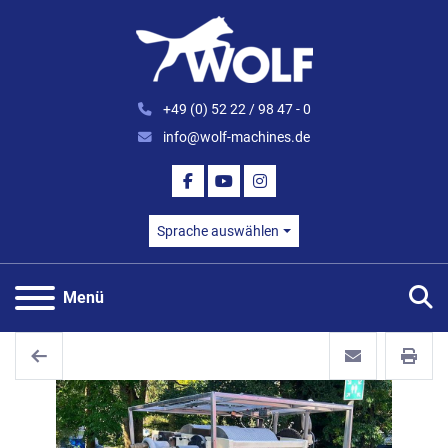
+49 (0) 52 22 / 98 47 - 0
info@wolf-machines.de
FACEBOOK
YOUTUBE
INSTAGRAM
Sprache auswählen
S
Menü