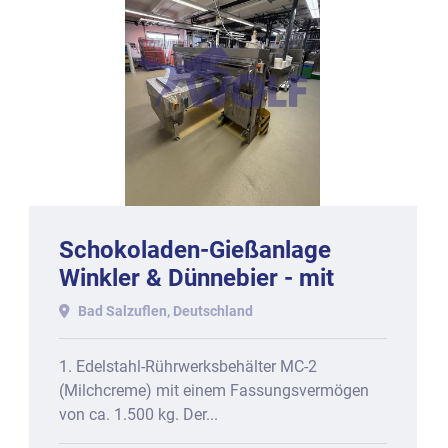
Schokoladen-Gießanlage
Winkler & Dünnebier - mit
One-Shot + Triple-Shot-
Bad Salzuflen, Deutschland
Funktion, bestehend aus
1. Edelstahl-Rührwerksbehälter MC-2
(Milchcreme) mit einem Fassungsvermögen
von ca. 1.500 kg. Der...