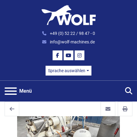
+49 (0) 52 22 / 98 47 - 0
info@wolf-machines.de
FACEBOOK
YOUTUBE
INSTAGRAM
Sprache auswählen
S
Menü