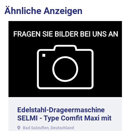
Ähnliche Anzeigen
Edelstahl-Drageermaschine
SELMI - Type Comfit Maxi mit
ca. 50-60 kg. Inhalt, 2017.
Bad Salzuflen, Deutschland