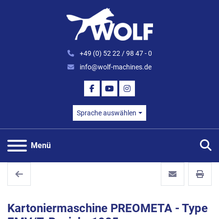
+49 (0) 52 22 / 98 47 - 0
info@wolf-machines.de
FACEBOOK
YOUTUBE
INSTAGRAM
Sprache auswählen
S
Menü
Kartoniermaschine PREOMETA - Type