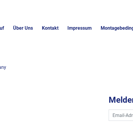
uf
Über Uns
Kontakt
Impressum
Montagebedin
any
Melden