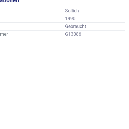
kationen
Sollich
1990
Gebraucht
mer
G13086