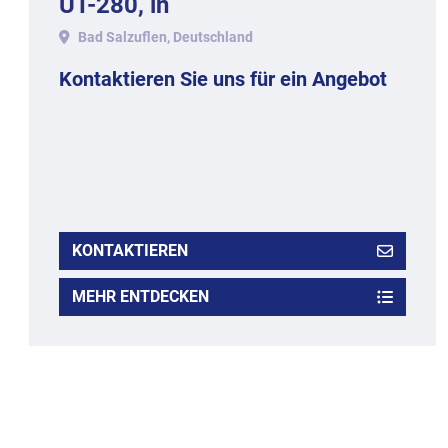
UT-280, in
Aluminiumausführung.
Bad Salzuflen, Deutschland
Kontaktieren Sie uns für ein Angebot
KONTAKTIEREN
MEHR ENTDECKEN