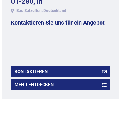
UT-280, in
Aluminiumausführung.
Bad Salzuflen, Deutschland
Kontaktieren Sie uns für ein Angebot
KONTAKTIEREN
MEHR ENTDECKEN