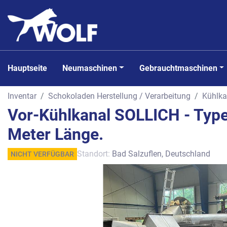
Hauptseite
Neumaschinen
Gebrauchtmaschinen
Inventar
Schokoladen Herstellung / Verarbeitung
Kühlka
Vor-Kühlkanal SOLLICH - Type
Meter Länge.
Standort:
Bad Salzuflen, Deutschland
NICHT VERFÜGBAR