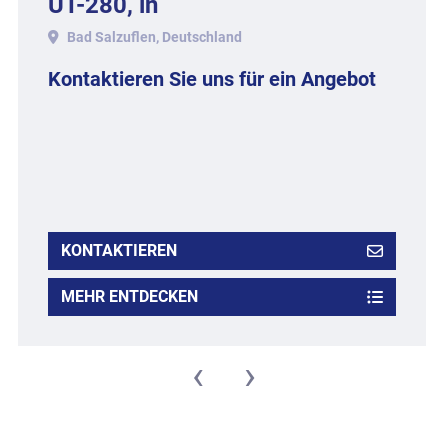
UT-280, in
Aluminiumausführung.
Bad Salzuflen, Deutschland
Kontaktieren Sie uns für ein Angebot
KONTAKTIEREN
MEHR ENTDECKEN
‹
›