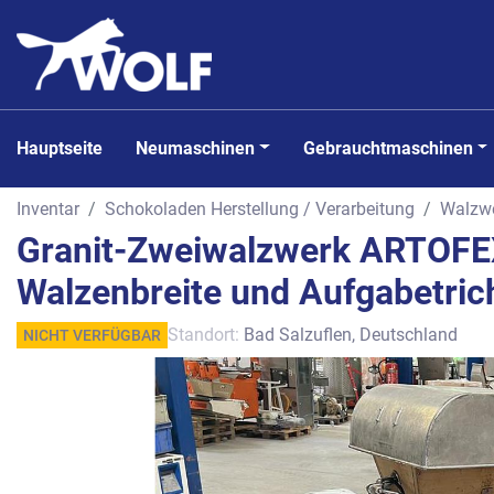
Hauptseite
Neumaschinen
Gebrauchtmaschinen
Inventar
Schokoladen Herstellung / Verarbeitung
Walzw
Granit-Zweiwalzwerk ARTOFEX
Walzenbreite und Aufgabetrich
Standort:
Bad Salzuflen, Deutschland
NICHT VERFÜGBAR