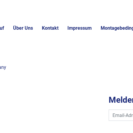
uf
Über Uns
Kontakt
Impressum
Montagebedin
any
Melden