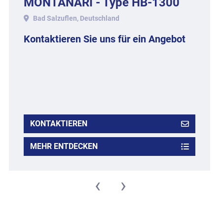
MONTANARI - Type HB-1300
mit ca. 1.300 mm Walzenbreite.
Bad Salzuflen, Deutschland
Kontaktieren Sie uns für ein Angebot
KONTAKTIEREN
MEHR ENTDECKEN
‹
›