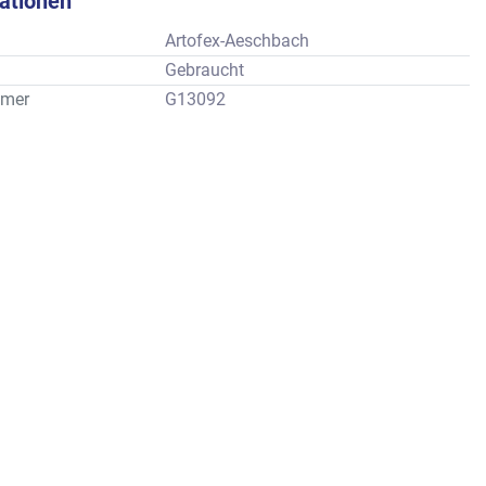
kationen
Artofex-Aeschbach
Gebraucht
mer
G13092