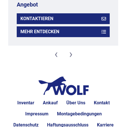
Frequenzreglbaren Servomotoren. 
Angebot
Für die Touch-Panel-Bedienung steht optional eine 
KONTAKTIEREN
Rezepturverwaltung zur Verfügung, mit deren Hilfe die
Umrüstungszeit in Bezug auf die Parametereingabe 
MEHR ENTDECKEN
wesentlich erleichtert und vereinfacht wird.
Vorteile:
- äußerst kompaktes System: bis 2 m² Platzbedarf
‹
›
- Ausformung von Cerealien-Produkten mit verschiedensten 
Formen
- Ausformung ohne Schnitt und Abfall
- keine Zerstörung der Cerealien
- Einsatz unterschiedlichster Bindestoffe möglich
- direkte Platzierung vor Überzug, Kühltunnel oder Ofen 
möglich
Inventar
Ankauf
Über Uns
Kontakt
- sehr kurze Umrüstzeiten
- einfache und schnelle Reinigung
Impressum
Montagebedingungen
Nutzarbeitsbreite in mm: 200
Datenschutz
Haftungsausschluss
Karriere