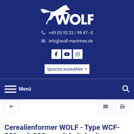
+49 (0) 52 22 / 98 47 - 0
info@wolf-machines.de
FACEBOOK
YOUTUBE
INSTAGRAM
Sprache auswählen
S
Menü
Cerealienformer WOLF - Type WCF-