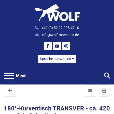
+49 (0) 52 22 / 98 47 - 0
info@wolf-machines.de
FACEBOOK
YOUTUBE
INSTAGRAM
Sprache auswählen
S
Menü
180°-Kurventisch TRANSVER - ca. 420