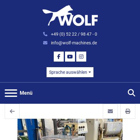
+49 (0) 52 22 / 98 47 - 0
info@wolf-machines.de
FACEBOOK
YOUTUBE
INSTAGRAM
Sprache auswählen
S
Menü