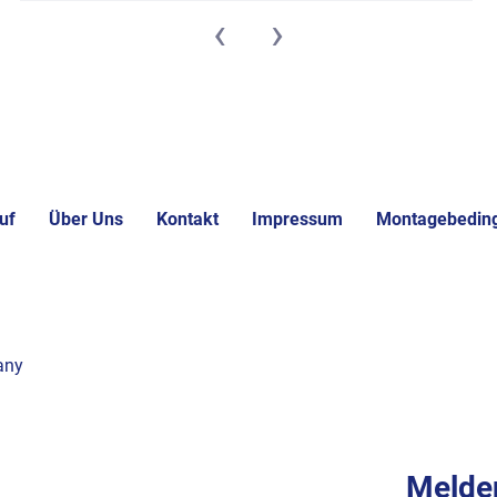
‹
›
uf
Über Uns
Kontakt
Impressum
Montagebedin
any
Melden