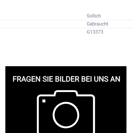
Sollich
Gebraucht
G13373