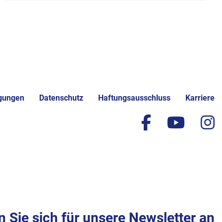
gungen
Datenschutz
Haftungsausschluss
Karriere
facebook
yout
i
 Sie sich für unsere Newsletter an