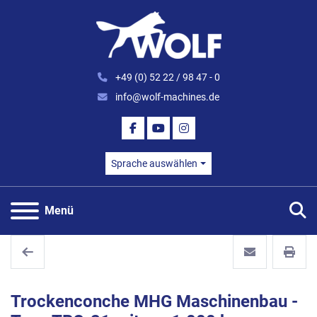
+49 (0) 52 22 / 98 47 - 0
info@wolf-machines.de
FACEBOOK
YOUTUBE
INSTAGRAM
Sprache auswählen
S
Menü
Trockenconche MHG Maschinenbau -