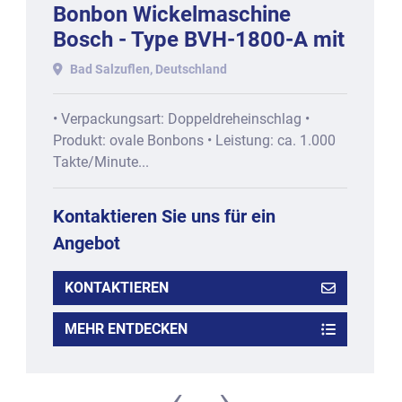
Bonbon Wickelmaschine
Bosch - Type BVH-1800-A mit
circa 1000 Stck/min
Bad Salzuflen, Deutschland
• Verpackungsart: Doppeldreheinschlag •
Produkt: ovale Bonbons • Leistung: ca. 1.000
Takte/Minute...
Kontaktieren Sie uns für ein
Angebot
KONTAKTIEREN
MEHR ENTDECKEN
‹
›