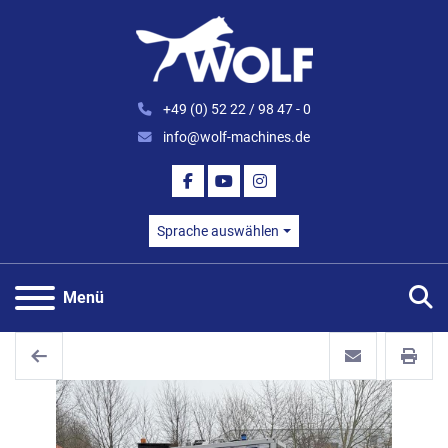
+49 (0) 52 22 / 98 47 - 0
info@wolf-machines.de
FACEBOOK
YOUTUBE
INSTAGRAM
Sprache auswählen
S
Menü