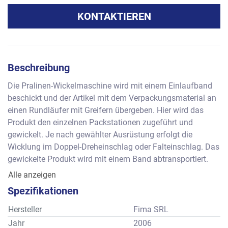
KONTAKTIEREN
Beschreibung
Die Pralinen-Wickelmaschine wird mit einem Einlaufband 
beschickt und der Artikel mit dem Verpackungsmaterial an 
einen Rundläufer mit Greifern übergeben. Hier wird das 
Produkt den einzelnen Packstationen zugeführt und 
gewickelt. Je nach gewählter Ausrüstung erfolgt die 
Wicklung im Doppel-Dreheinschlag oder Falteinschlag. Das 
gewickelte Produkt wird mit einem Band abtransportiert. 
Leistung:
Alle anzeigen
Formatbereich für rechteckiges Format:
Spezifikationen
- ca. 8 bis 50 mm Breite – 15 bis 100 mm Länge und 4 bis 
45 mm Höhe. Bei einem Würfel 19 x 19 x 19 mm. 
Hersteller
Fima SRL
Die Maschine wurde für folgende Wicklungen und Formate 
Jahr
2006