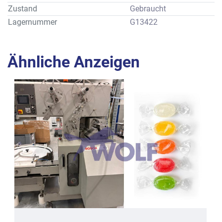
genutzt: 
Zustand
Gebraucht
rechteckige Pralinen für Falteneinschlag mit ca. 19 x 19 x 
Lagernummer
G13422
19 mm und Doppeltwist mit ca. 19 x 30 x 19 mm.
Alle Angaben gemäß Prospektbeschreibung des 
Herstellers.
Ähnliche Anzeigen