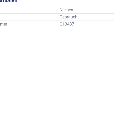
kationen
Nielsen
Gebraucht
mer
G13437