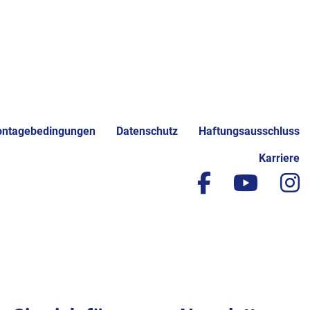
ntagebedingungen
Datenschutz
Haftungsausschluss
Karriere
facebook
yout
i