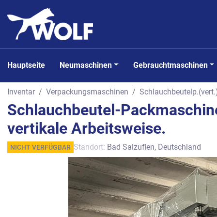
Hauptseite
Neumaschinen
Gebrauchtmaschinen
Inventar
Verpackungsmaschinen
Schlauchbeutelp.(vert.
Schlauchbeutel-Packmaschine
vertikale Arbeitsweise.
Standort:
Bad Salzuflen, Deutschland
NICHT VERFÜGBAR