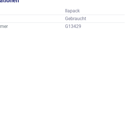
kationen
Ilapack
Gebraucht
mer
G13429