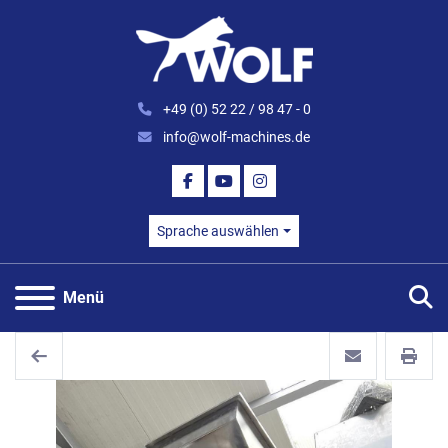
+49 (0) 52 22 / 98 47 - 0
info@wolf-machines.de
FACEBOOK
YOUTUBE
INSTAGRAM
Sprache auswählen
S
Menü