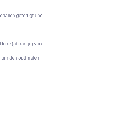
ialien gefertigt und 
 Höhe (abhängig von 
g, um den optimalen 
tungen eingesetzt 
nlos geregelt werden, 
erhalb des 