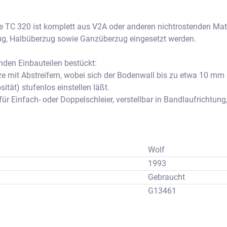
 TC 320 ist komplett aus V2A oder anderen nichtrostenden Mater
g, Halbüberzug sowie Ganzüberzug eingesetzt werden. 
enden Einbauteilen bestückt:
e mit Abstreifern, wobei sich der Bodenwall bis zu etwa 10 mm
ität) stufenlos einstellen läßt.
für Einfach- oder Doppelschleier, verstellbar in Bandlaufrichtun
us bestimmen zu können.
baren Gebläse, einstellbar in der Höhe zum Gitterband.
Rüttelvorrichtung.
schl. Gitterbandhebevorrichtung.
Wolf
le am Auslauf der Überziehmaschine, welche für beide Drehrich
1993
Gebraucht
bodenplatten sind elektrisch beheizt, die Heizleistung kann stufe
G13461
n Erfordernissen anzupassen.
lbare Strahlungsheizung sorgt für gleichbleibende Temperatur ob
.