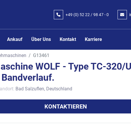
+49 (0) 52 22 / 98 47 - 0
Ankauf
Über Uns
Kontakt
Karriere
iehmaschinen
G13461
aschine WOLF - Type TC-320/U
 Bandverlauf.
andort:
Bad Salzuflen, Deutschland
KONTAKTIEREN