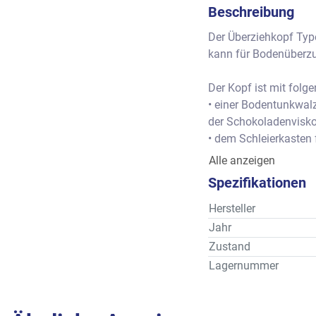
Beschreibung
Der Überziehkopf Type
kann für Bodenüberzu
Der Kopf ist mit folg
• einer Bodentunkwalz
der Schokoladenviskos
• dem Schleierkasten 
Überzugspunkt  vora
Alle anzeigen
• dem stufenlos regel
Spezifikationen
• einer mechanischen 
• einer Leckwelle, ein
Hersteller
• der Entschwänzerwel
Jahr
werden kann.
Zustand
• die flachen Behälter
Lagernummer
um die Temperatur de
• eine stufenlos rege
Gittertransportbandes