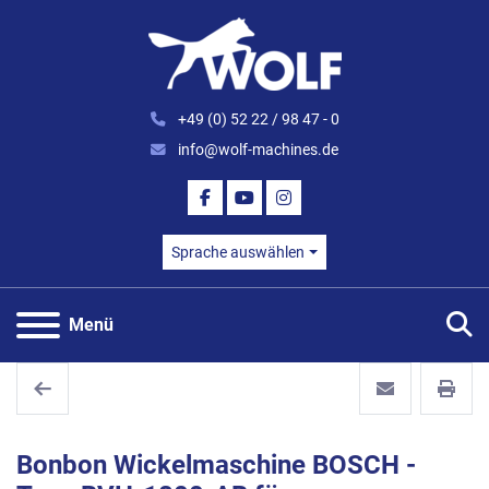
+49 (0) 52 22 / 98 47 - 0
info@wolf-machines.de
FACEBOOK
YOUTUBE
INSTAGRAM
Sprache auswählen
S
Menü
Bonbon Wickelmaschine BOSCH -