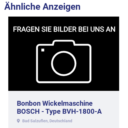
Ähnliche Anzeigen
Bonbon Wickelmaschine
BOSCH - Type BVH-1800-A
für Doppeldreheinschlag,
Bad Salzuflen, Deutschland
1999.