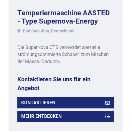
Temperiermaschine AASTED
- Type Supernova-Energy
SNE-200-CTS, Baujahr 2011.
Bad Salzuflen, Deutschland
Die SuperNova CTS verwendet spezielle
strömungsoptimierte Schaber, zum Mischen
der Masse. Dadurch...
Kontaktieren Sie uns für ein
Angebot
KONTAKTIEREN
MEHR ENTDECKEN