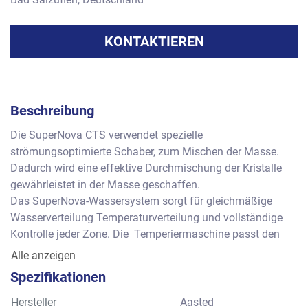
KONTAKTIEREN
Beschreibung
Die SuperNova CTS verwendet spezielle 
strömungsoptimierte Schaber, zum Mischen der Masse. 
Dadurch wird eine effektive Durchmischung der Kristalle 
gewährleistet in der Masse geschaffen. 
Das SuperNova-Wassersystem sorgt für gleichmäßige 
Wasserverteilung Temperaturverteilung und vollständige 
Kontrolle jeder Zone. Die  Temperiermaschine passt den 
Kühlwasserdurchfluss sofort an die jeweiligen 
Alle anzeigen
Anforderungen an durch die Temperatur und den 
Spezifikationen
Durchfluss der Schokolade und sorgt so für eine jederzeit 
perfekte Temperierung bei minimalem Wasserverbrauch.
Hersteller
Aasted