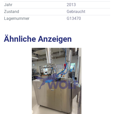
Leistung: ca. 200 kg/h
Jahr
2013
Zustand
Gebraucht
Lagernummer
G13470
Ähnliche Anzeigen