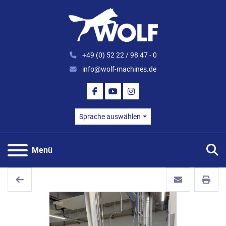
+49 (0) 52 22 / 98 47 - 0
info@wolf-machines.de
FACEBOOK
YOUTUBE
INSTAGRAM
Sprache auswählen
S
Menü