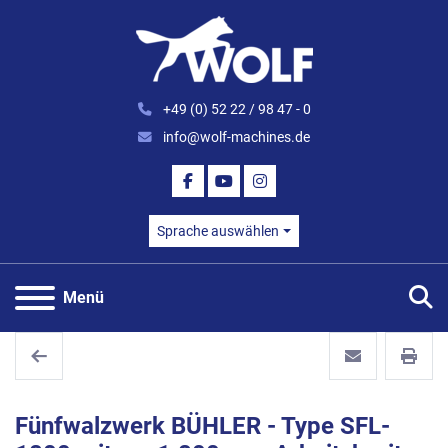
+49 (0) 52 22 / 98 47 - 0
info@wolf-machines.de
FACEBOOK
YOUTUBE
INSTAGRAM
Sprache auswählen
S
Menü
Fünfwalzwerk BÜHLER - Type SFL-