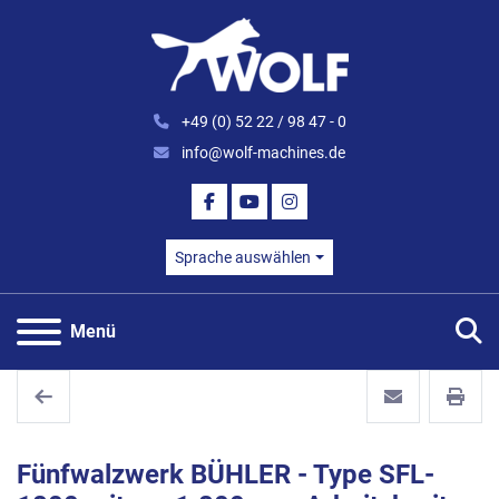
+49 (0) 52 22 / 98 47 - 0
info@wolf-machines.de
FACEBOOK
YOUTUBE
INSTAGRAM
Sprache auswählen
S
Menü
Fünfwalzwerk BÜHLER - Type SFL-