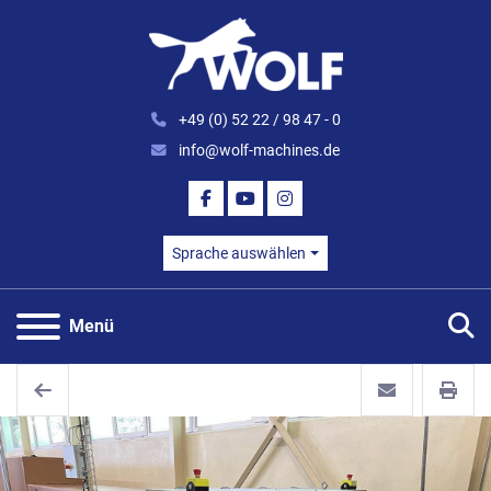
+49 (0) 52 22 / 98 47 - 0
info@wolf-machines.de
FACEBOOK
YOUTUBE
INSTAGRAM
Sprache auswählen
S
Menü