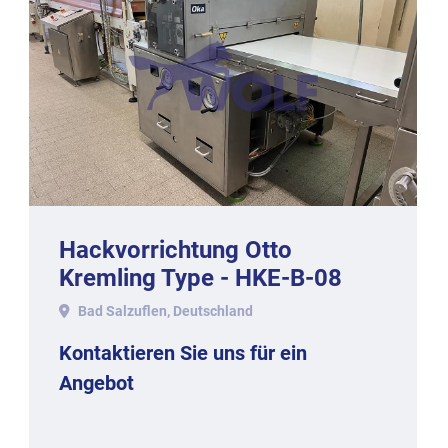
Hackvorrichtung Otto
Kremling Type - HKE-B-08
zum Schneiden von Strängen,
Bad Salzuflen, Deutschland
Baujahr 2021
Kontaktieren Sie uns für ein
Angebot