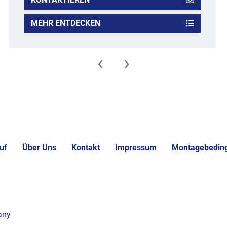
MEHR ENTDECKEN
‹
›
uf
Über Uns
Kontakt
Impressum
Montagebedin
any