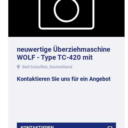
neuwertige Überziehmaschine
WOLF - Type TC-420 mit
Temperiermaschine UF-200.
Bad Salzuflen, Deutschland
Kontaktieren Sie uns für ein Angebot
KONTAKTIEREN