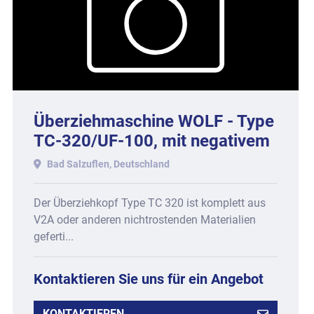
Überziehmaschine WOLF - Type
TC-320/UF-100, mit negativem
Bandverlauf.
Bad Salzuflen, Deutschland
Der Überziehkopf Type TC 320 ist komplett aus
V2A oder anderen nichtrostenden Materialien
geferti...
Kontaktieren Sie uns für ein Angebot
KONTAKTIEREN