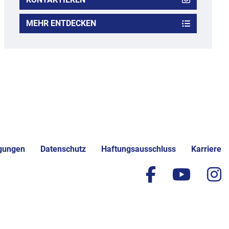
MEHR ENTDECKEN
gungen
Datenschutz
Haftungsausschluss
Karriere
facebook
yout
i