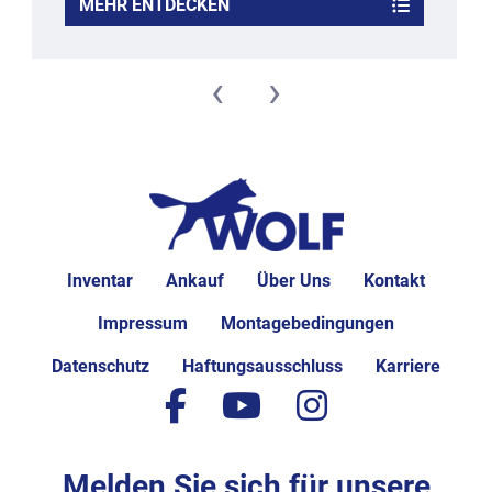
MEHR ENTDECKEN
Arbeitsbreite: ca. 820 mm
Abmessungen: ca. 
Eigengewicht: ca.
‹
›
Inventar
Ankauf
Über Uns
Kontakt
Impressum
Montagebedingungen
Datenschutz
Haftungsausschluss
Karriere
facebook
youtube
instagram
Melden Sie sich für unsere