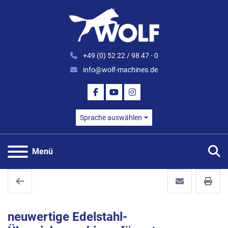
+49 (0) 52 22 / 98 47 - 0
info@wolf-machines.de
FACEBOOK
YOUTUBE
INSTAGRAM
Sprache auswählen
S
Menü
neuwertige Edelstahl-