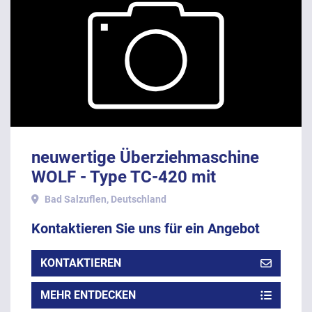
neuwertige Überziehmaschine
WOLF - Type TC-420 mit
Temperiermaschine UF-200.
Bad Salzuflen, Deutschland
Kontaktieren Sie uns für ein Angebot
KONTAKTIEREN
MEHR ENTDECKEN