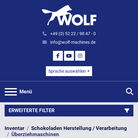
+49 (0) 52 22 / 98 47 - 0
info@wolf-machines.de
FACEBOOK
YOUTUBE
INSTAGRAM
Sprache auswählen
S
Menü
ERWEITERTE FILTER
Inventar
Schokoladen Herstellung / Verarbeitung
Kategorie
Überziehmaschinen