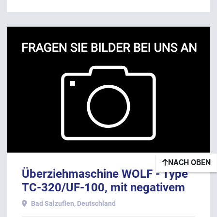
NACH OBEN
Überziehmaschine WOLF - Type
TC-320/UF-100, mit negativem
Bandverlauf.
Bad Salzuflen, Deutschland