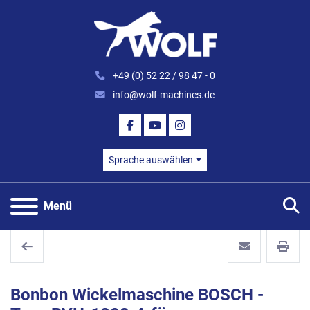
+49 (0) 52 22 / 98 47 - 0
info@wolf-machines.de
FACEBOOK
YOUTUBE
INSTAGRAM
Sprache auswählen
S
Menü
Bonbon Wickelmaschine BOSCH -