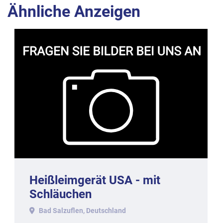
Ähnliche Anzeigen
Heißleimgerät USA - mit
Schläuchen
(Originalverpackung)
Bad Salzuflen, Deutschland