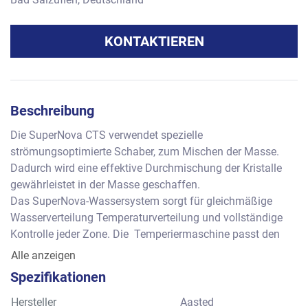
KONTAKTIEREN
Beschreibung
Die SuperNova CTS verwendet spezielle 
strömungsoptimierte Schaber, zum Mischen der Masse. 
Dadurch wird eine effektive Durchmischung der Kristalle 
gewährleistet in der Masse geschaffen. 
Das SuperNova-Wassersystem sorgt für gleichmäßige 
Wasserverteilung Temperaturverteilung und vollständige 
Kontrolle jeder Zone. Die  Temperiermaschine passt den 
Kühlwasserdurchfluss sofort an die jeweiligen 
Alle anzeigen
Anforderungen an durch die Temperatur und den 
Spezifikationen
Durchfluss der Schokolade und sorgt so für eine jederzeit 
perfekte Temperierung bei minimalem Wasserverbrauch.
Hersteller
Aasted