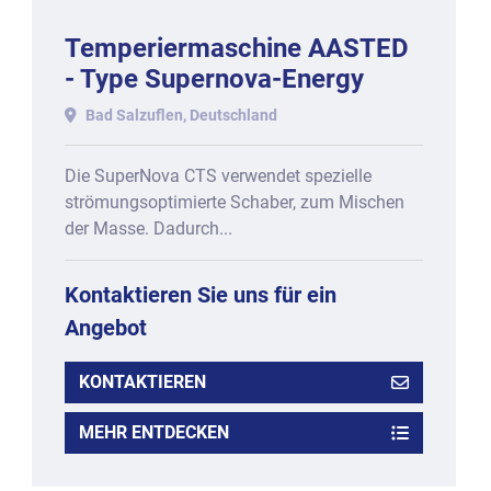
Temperiermaschine AASTED
- Type Supernova-Energy
SNE-200-CTS, Baujahr 2011.
Bad Salzuflen, Deutschland
Die SuperNova CTS verwendet spezielle
strömungsoptimierte Schaber, zum Mischen
der Masse. Dadurch...
Kontaktieren Sie uns für ein
Angebot
KONTAKTIEREN
MEHR ENTDECKEN