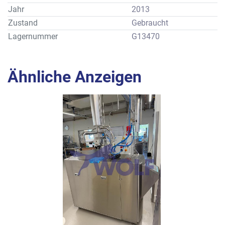
Leistung: ca. 200 kg/h
Jahr
2013
Zustand
Gebraucht
Lagernummer
G13470
Ähnliche Anzeigen