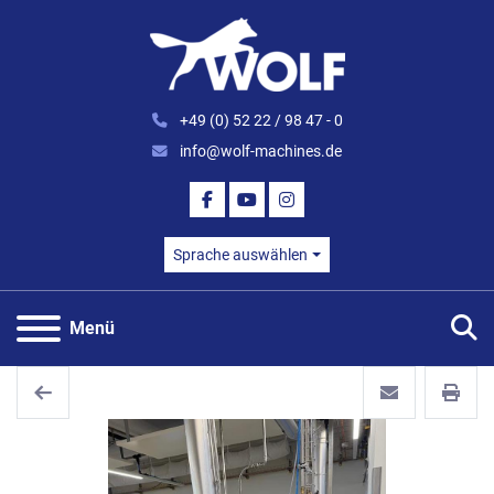
+49 (0) 52 22 / 98 47 - 0
info@wolf-machines.de
FACEBOOK
YOUTUBE
INSTAGRAM
Sprache auswählen
S
Menü