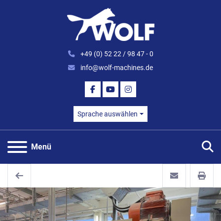
+49 (0) 52 22 / 98 47 - 0
info@wolf-machines.de
FACEBOOK
YOUTUBE
INSTAGRAM
Sprache auswählen
S
Menü