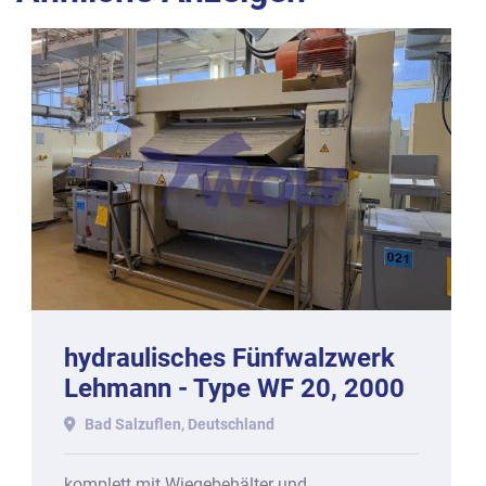
hydraulisches Fünfwalzwerk
Lehmann - Type WF 20, 2000
mm Walzenbreite.
Bad Salzuflen, Deutschland
komplett mit Wiegebehälter und