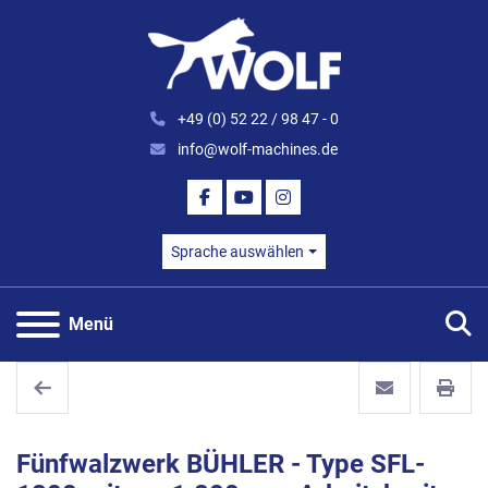
+49 (0) 52 22 / 98 47 - 0
info@wolf-machines.de
FACEBOOK
YOUTUBE
INSTAGRAM
Sprache auswählen
S
Menü
Fünfwalzwerk BÜHLER - Type SFL-