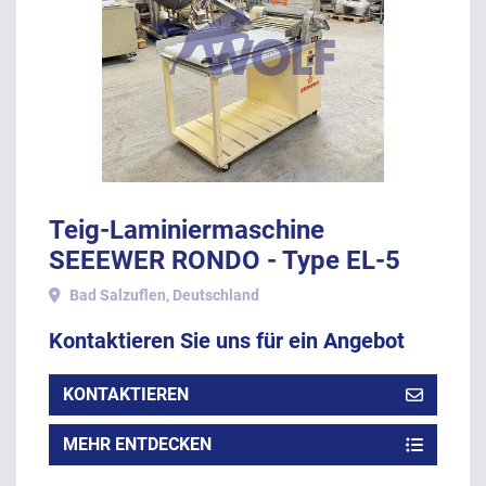
Teig-Laminiermaschine
SEEEWER RONDO - Type EL-5
mit ca. 450 mm Arbeitsbreite.
Bad Salzuflen, Deutschland
Kontaktieren Sie uns für ein Angebot
KONTAKTIEREN
MEHR ENTDECKEN