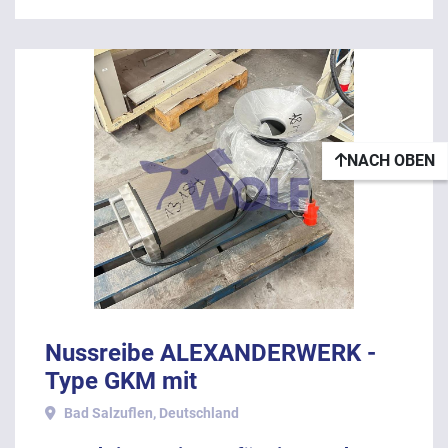
NACH OBEN
Nussreibe ALEXANDERWERK -
Type GKM mit
Aluminumgehäuse.
Bad Salzuflen, Deutschland