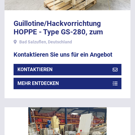
Guillotine/Hackvorrichtung
HOPPE - Type GS-280, zum
Ablängen der Stränge.
Bad Salzuflen, Deutschland
Kontaktieren Sie uns für ein Angebot
KONTAKTIEREN
MEHR ENTDECKEN