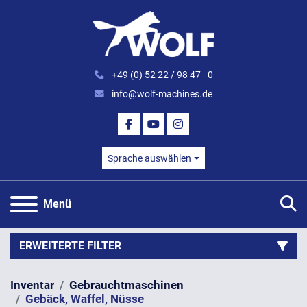
+49 (0) 52 22 / 98 47 - 0
info@wolf-machines.de
FACEBOOK
YOUTUBE
INSTAGRAM
Sprache auswählen
S
Menü
ERWEITERTE FILTER
Inventar
Gebrauchtmaschinen
Kategorie
Gebäck, Waffel, Nüsse