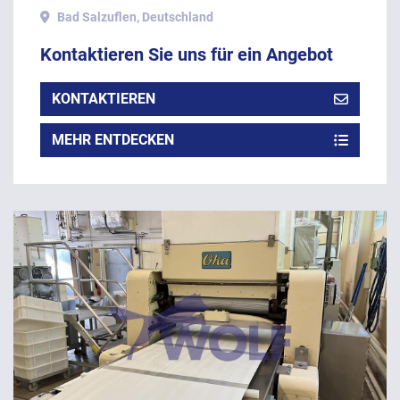
350 mm Bandbreite.
Bad Salzuflen, Deutschland
Kontaktieren Sie uns für ein Angebot
KONTAKTIEREN
MEHR ENTDECKEN