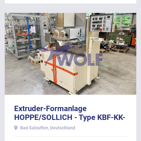
Extruder-Formanlage
HOPPE/SOLLICH - Type KBF-KK-
GS mit ca. 280 mm
Bad Salzuflen, Deutschland
Arbeitsbreite: