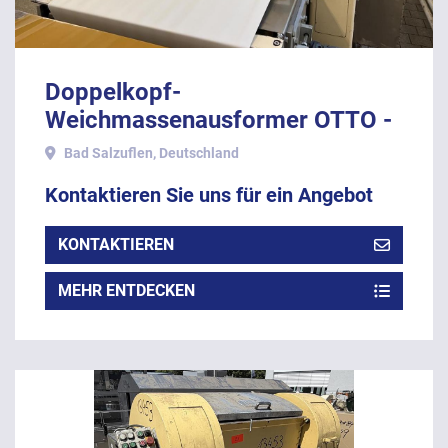
Doppelkopf-
Weichmassenausformer OTTO -
Type OKA-Automat-600 mit zwei
Bad Salzuflen, Deutschland
Köpfen, Breite 600mm
Kontaktieren Sie uns für ein Angebot
KONTAKTIEREN
MEHR ENTDECKEN