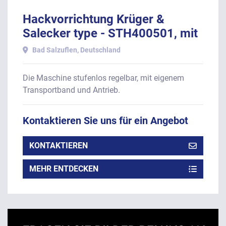
Hackvorrichtung Krüger &
Salecker type - STH400501, mit
Arbeitsbreite von 400 mm.
Bad Salzuflen, Deutschland
Die Maschine stufenlos regelbar, mit eigenem
Transportband und Antrieb.
Kontaktieren Sie uns für ein Angebot
KONTAKTIEREN
MEHR ENTDECKEN