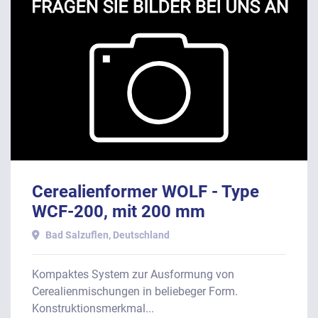
Cerealienformer WOLF - Type
WCF-200, mit 200 mm
Arbeitsbreite.
Bad Salzuflen, Deutschland
Kompaktes System zur Ausformung von
Cerealienmischungen in beliebeger Form.
Konstruktionsmerkmal...