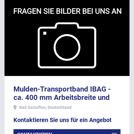
Mulden-Transportband IBAG -
ca. 400 mm Arbeitsbreite und
5,0 Meter Länge.
Bad Salzuflen, Deutschland
Kontaktieren Sie uns für ein Angebot