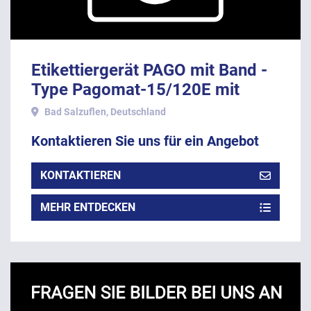
Etikettiergerät PAGO mit Band -
Type Pagomat-15/120E mit
Stativ, Baujahr 2002.
Bad Salzuflen, Deutschland
Kontaktieren Sie uns für ein Angebot
KONTAKTIEREN
MEHR ENTDECKEN