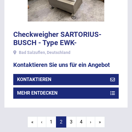
Checkweigher SARTORIUS-
BUSCH - Type EWK-
3010/WS1kg-WZGP, 2009.
Bad Salzuflen, Deutschland
Kontaktieren Sie uns für ein Angebot
KONTAKTIEREN
MEHR ENTDECKEN
«
‹
1
2
3
4
›
»