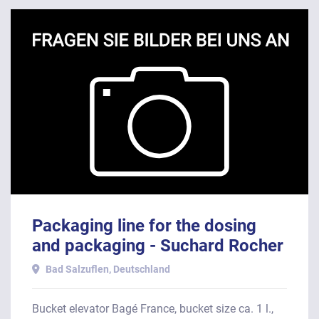
Packaging line for the dosing
and packaging - Suchard Rocher
in carton bags with carton box
Bad Salzuflen, Deutschland
Bucket elevator Bagé France, bucket size ca. 1 l.,