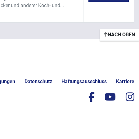
ker und anderer Koch- und...
NACH OBEN
gungen
Datenschutz
Haftungsausschluss
Karriere
facebook
yout
i