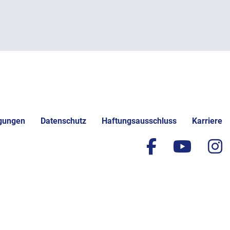
gungen
Datenschutz
Haftungsausschluss
Karriere
facebook
yout
i