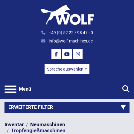
+49 (0) 52 22 / 98 47 - 0
info@wolf-machines.de
FACEBOOK
YOUTUBE
INSTAGRAM
Sprache auswählen
S
Menü
ERWEITERTE FILTER
Inventar
Neumaschinen
Kategorie
Tropfengießmaschinen