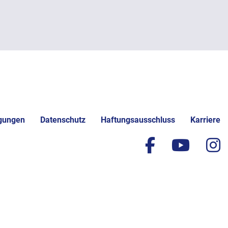
gungen
Datenschutz
Haftungsausschluss
Karriere
facebook
yout
i