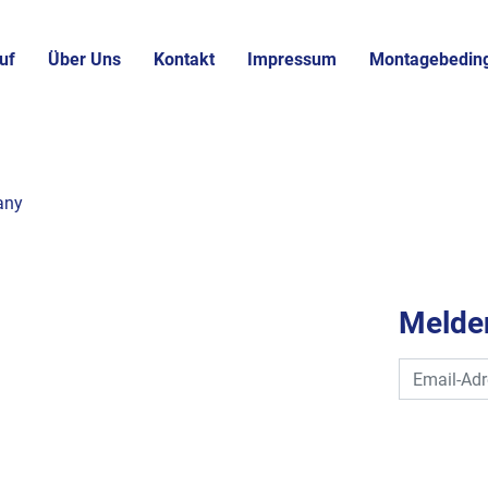
uf
Über Uns
Kontakt
Impressum
Montagebedin
any
Melden