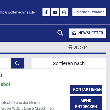
Sprache auswählen
info@wolf-machines.de
FACEBOOK
YOUTUBE
INSTAGRAM
Suche
NEWSLETTER
Drucken
Sortieren nach
kt
gebot
KONTAKTIEREN
MEHR
nteste Serie der kleinen
ENTDECKEN
rie von WOLF. Diese Maschinen