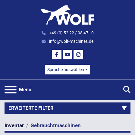
+49 (0) 52 22 / 98 47 - 0
info@wolf-machines.de
FACEBOOK
YOUTUBE
INSTAGRAM
Sprache auswählen
S
Menü
ERWEITERTE FILTER
Inventar
Gebrauchtmaschinen
Kategorie