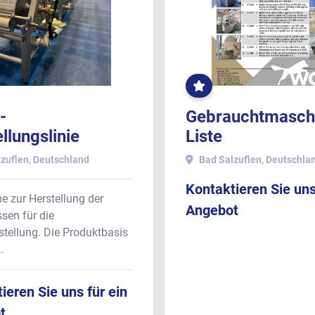
USIVE
EL
OFT
AR
GEKLICKT
-
Gebrauchtmasch
llungslinie
Liste
ICH-CHOCOTEC-
zuflen, Deutschland
Bad Salzuflen, Deutschla
PHAN, für
Kontaktieren Sie uns
INRIEGEL,
e zur Herstellung der
Angebot
hend aus
sen für die
stellung. Die Produktbasis
.
ieren Sie uns für ein
t