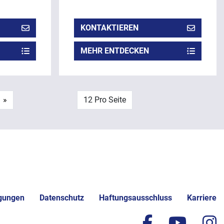
KONTAKTIEREN
MEHR ENTDECKEN
»
12 Pro Seite
gungen
Datenschutz
Haftungsausschluss
Karriere
facebook
yout
i