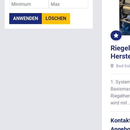
ANWENDEN
LÖSCHEN
EXKL
RIEG
CONB
LINIE
Riegel
Herste
SOLL
Bad Sal
- STE
PROTE
1. System
beste
Basismas
Riegelher
wird mit ..
Kontakt
Angebo