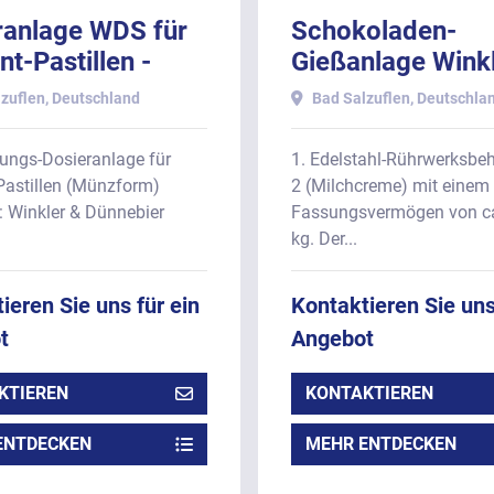
ranlage WDS für
Schokoladen-
t-Pastillen -
Gießanlage Wink
Minztaler",
Dünnebier - mit 
zuflen, Deutschland
Bad Salzuflen, Deutschla
hend aus:
Shot + Triple-Sho
Funktion, besteh
ungs-Dosieranlage für
1. Edelstahl-Rührwerksbeh
aus
Pastillen (Münzform)
2 (Milchcreme) mit einem
r: Winkler & Dünnebier
Fassungsvermögen von ca
kg. Der...
ieren Sie uns für ein
Kontaktieren Sie uns
t
Angebot
KTIEREN
KONTAKTIEREN
ENTDECKEN
MEHR ENTDECKEN