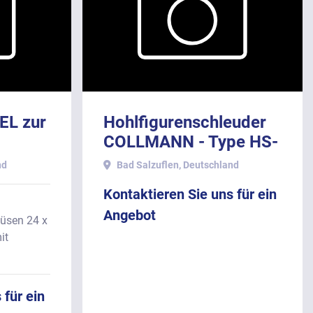
EL zur
Hohlfigurenschleuder
COLLMANN - Type HS-
e CCM-
20 mit 20
nd
Bad Salzuflen, Deutschland
s:
Magnetstationen.
Kontaktieren Sie uns für ein
Angebot
düsen 24 x
it
 für ein