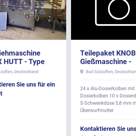
iehmaschine
Teilepaket KNOB
 HUTT - Type
Gießmaschine -
000 mit ca.
passend für Typ
zuflen, Deutschland
Bad Salzuflen, Deutschla
0 mm
12, bestehend au
ieren Sie uns für ein
sbreite.
24 x Alu-Dosierkolben mit
t
Dosierkolben 10 x Dosier
S-Schwenkdüse 5,8 mm m
Überwurfmutter
Kontaktieren Sie uns