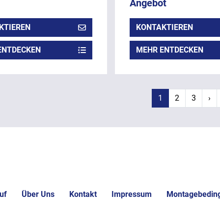
Angebot
KTIEREN
KONTAKTIEREN
ENTDECKEN
MEHR ENTDECKEN
1
2
3
›
uf
Über Uns
Kontakt
Impressum
Montagebedin