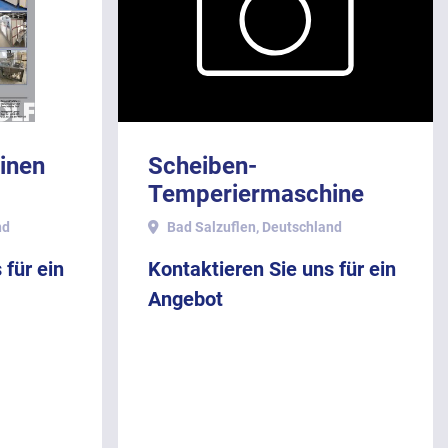
inen
Scheiben-
Temperiermaschine
Sollich - Type MST-
nd
Bad Salzuflen, Deutschland
1000-V für 1000 kg/h
 für ein
Kontaktieren Sie uns für ein
Angebot