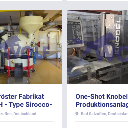
öster Fabrikat
One-Shot Knobel
 - Type Sirocco-
Produktionsanlag
t Kühlschiff.
Kapazität 3 Form
zuflen, Deutschland
Bad Salzuflen, Deutschla
min bei Formen: 