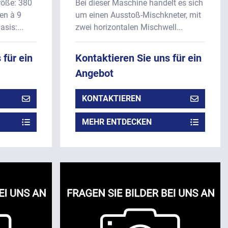
röße: 380
Bei dieser Maschine handelt es sich
en à 9
um einen Ausstoß-Mischkneter, mit
asis:...
zwei horizontalen Mischwell...
 für ein
Kontaktieren Sie uns für ein
Angebot
KONTAKTIEREN
MEHR ENTDECKEN