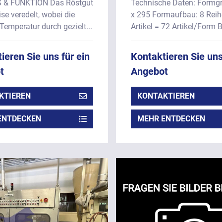
295 mm
 & FUNKTION Das Röstgut
Technische Daten: Formg
ise veredelt, wobei die
x 295 Formaufbau: 8 Reih
Temperatur durch gezielt...
Artikel = 72 Artikel/Form B
ieren Sie uns für ein
Kontaktieren Sie uns
t
Angebot
KTIEREN
KONTAKTIEREN
ENTDECKEN
MEHR ENTDECKEN