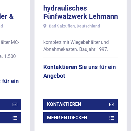
hydraulisches
ler &
Fünfwalzwerk Lehmann
One-
- Type WF 20, 2000
nd
Bad Salzuflen, Deutschland
t-
mm Walzenbreite.
end
älter MC-
komplett mit Wiegebehälter und
Abnahmekasten. Baujahr 1997.
. 1.500
Kontaktieren Sie uns für ein
Angebot
 für ein
KONTAKTIEREN
MEHR ENTDECKEN