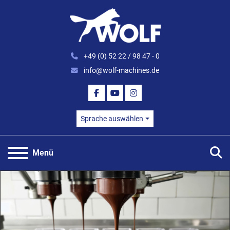
+49 (0) 52 22 / 98 47 - 0
info@wolf-machines.de
FACEBOOK
YOUTUBE
INSTAGRAM
Sprache auswählen
S
Menü