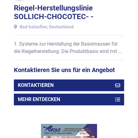
LINIE
Riegel-Herstellungslinie
SOLLICH-CHOCOTEC- -
STEPHAN, für PROTEINRIEGEL,
Bad Salzuflen, Deutschland
bestehend aus
1. Systeme zur Herstellung der Basismassen für
die Riegelherstellung. Die Produktbasis wird mit ...
Kontaktieren Sie uns für ein Angebot
KONTAKTIEREN
MEHR ENTDECKEN