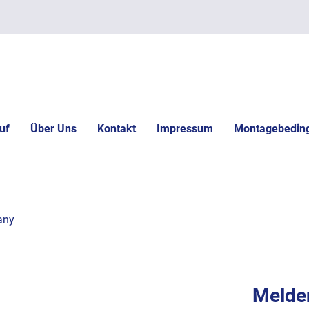
uf
Über Uns
Kontakt
Impressum
Montagebedin
any
Melden