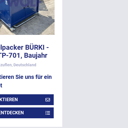
lpacker BÜRKI -
TP-701, Baujahr
zuflen, Deutschland
ieren Sie uns für ein
t
KTIEREN
ENTDECKEN