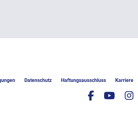
gungen
Datenschutz
Haftungsausschluss
Karriere
facebook
yout
i