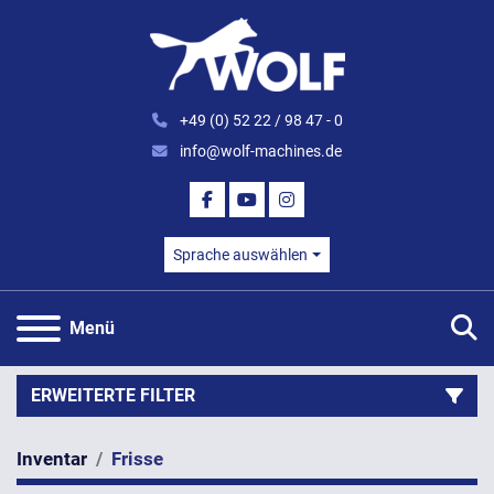
+49 (0) 52 22 / 98 47 - 0
info@wolf-machines.de
FACEBOOK
YOUTUBE
INSTAGRAM
Sprache auswählen
S
Menü
ERWEITERTE FILTER
Inventar
Frisse
Kategorie