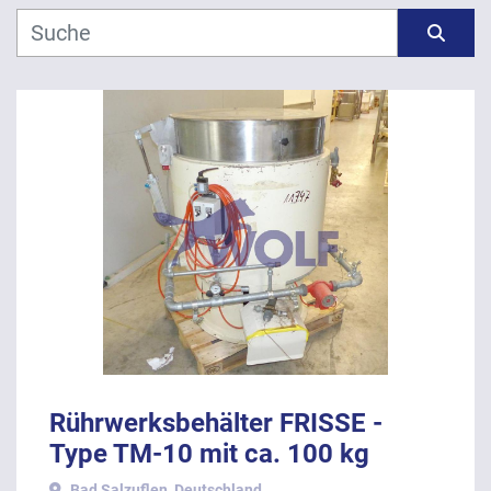
Hersteller
Sortieren nach
Modell
Jahr
ANWENDEN
LÖSCHEN
Rührwerksbehälter FRISSE -
Type TM-10 mit ca. 100 kg
Nutzvolumen.
Bad Salzuflen, Deutschland